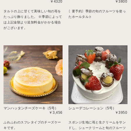
￥4320
￥3800
タルトの上に甘くて美味しい旬の苺を
〘要予約〙季節の旬のフルーツを使っ
たっぷり飾りました。 ※季節によって
たホールタルト
は上記金額より追加料金がかかる場合
がございます。
マンハッタンチーズケーキ（5号）
シューデコレーション（5号）
￥3,456
￥3950
ふわふわのスフレタイプのチーズケー
スポンジ生地に苺と生クリームをサン
キです。
ドし、シュークリームと旬のフルーツ